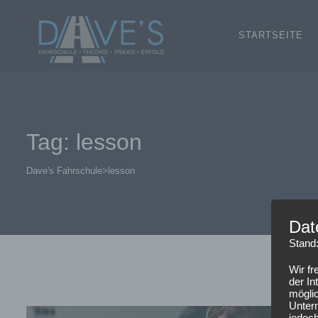
STARTSEITE
Tag: lesson
Dave's Fahrschule
>
lesson
Dat
Stand
Wir f
der In
mögli
Unter
jedoch