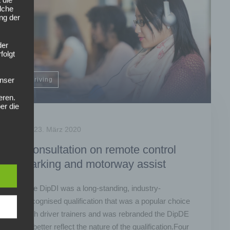
lche
ung der
der
folgt
nser
driving
eren.
er die
23. März 2020
nd
Consultation on remote control
en
parking and motorway assist
cht
Person
The DipDI was a long-standing, industry-
recognised qualification that was a popular choice
with driver trainers and was rebranded the DipDE
to better reflect the nature of the qualification.Four