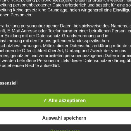
eitung personenbezogener Daten erforderlich und besteht für eine so
eitung keine gesetzliche Grundlage, holen wir generell eine Einwillig
fenen Person ein.
erarbeitung personenbezogener Daten, beispielsweise des Namens, 
ift, E-Mail-Adresse oder Telefonnummer einer betroffenen Person, er
 im Einklang mit der Datenschutz-Grundverordnung und in
instimmung mit den für uns geltenden landesspezifischen
schutzbestimmungen. Mittels dieser Datenschutzerklärung möchte u
lesson
nehmen die Öffentlichkeit über Art, Umfang und Zweck der von uns
enen, genutzten und verarbeiteten personenbezogenen Daten informi
 werden betroffene Personen mittels dieser Datenschutzerklärung üb
zustehenden Rechte aufgeklärt.
24. März 2020
ben als für die Verarbeitung Verantwortlicher zahlreiche technische u
isatorische Maßnahmen umgesetzt, um einen möglichst lückenlosen
ssenziell
Examiner Industrial Action starts
 der über diese Internetseite verarbeiteten personenbezogenen Dat
rzustellen. Dennoch können Internetbasierte Datenübertragungen
today – updates and advice
ätzlich Sicherheitslücken aufweisen, sodass ein absoluter Schutz ni
✓ Alle akzeptieren
leistet werden kann. Aus diesem Grund steht es jeder betroffenen 
personenbezogene Daten auch auf alternativen Wegen, beispielsweise
The DipDI was a long-standing, industry-
nisch, an uns zu übermitteln.
recognised qualification that was a popular choice
Auswahl speichern
ffsbestimmungen
with driver trainers and was rebranded the DipDE
to better reflect the nature of the qualification.Four
tenschutzerklärung beruht auf den Begrifflichkeiten, die durch den