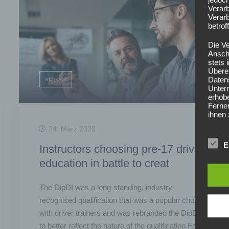
Verarb
Verarb
betrof
Die V
Anschr
stets
Übere
Daten
school
Unter
erhob
Ferner
ihnen 
24. März 2020
Wir ha
organ
E
Instructors choosing pre-17 driver
Schutz
siche
education in battle to creat
grunds
gewähr
frei, 
The DipDI was a long-standing, industry-
telefo
recognised qualification that was a popular choice
Begri
with driver trainers and was rebranded the DipDE
to better reflect the nature of the qualification.Four
Die Da