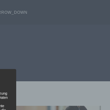
RROW_DOWN
tzung
Daten
nte
 die