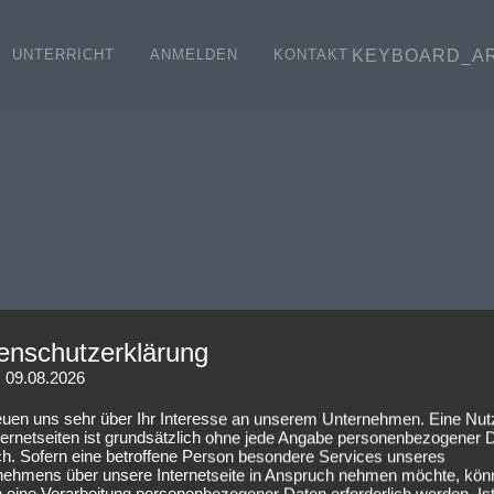
KEYBOARD_A
UNTERRICHT
ANMELDEN
KONTAKT
Impressum
Datenschutzerklärung
AGB
enschutzerklärung
: 09.08.2026
reuen uns sehr über Ihr Interesse an unserem Unternehmen. Eine Nu
ternetseiten ist grundsätzlich ohne jede Angabe personenbezogener 
ch. Sofern eine betroffene Person besondere Services unseres
nehmens über unsere Internetseite in Anspruch nehmen möchte, kön
 eine Verarbeitung personenbezogener Daten erforderlich werden. Ist